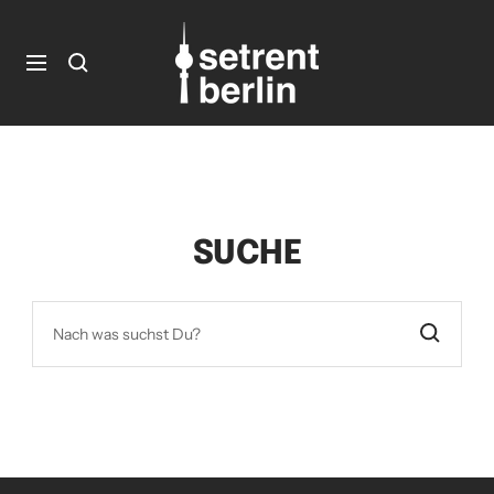
Direkt
setrent.berlin
setrent.berlin
zum
Inhalt
Navigation
SUCHE