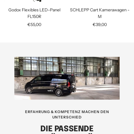
Godox Flexibles LED-Panel
SCHLEPP Cart Kamerawagen -
FL150R
M
Angebotspreis
Angebotspreis
€55,00
€39,00
ERFAHRUNG & KOMPETENZ MACHEN DEN
UNTERSCHIED
DIE PASSENDE