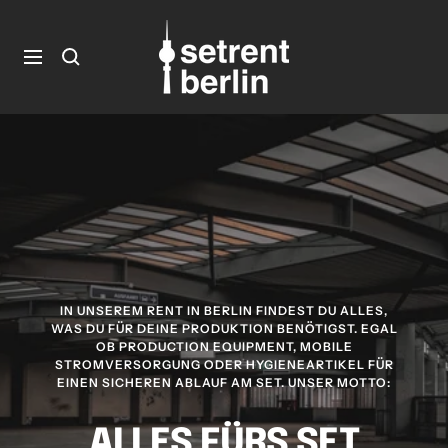
Direkt
zum
setrent.berlin
setrent.berlin
Inhalt
Navigation
IN UNSEREM RENT IN BERLIN FINDEST DU ALLES,
WAS DU FÜR DEINE PRODUKTION BENÖTIGST. EGAL
OB PRODUCTION EQUIPMENT, MOBILE
STROMVERSORGUNG ODER HYGIENEARTIKEL FÜR
EINEN SICHEREN ABLAUF AM SET. UNSER MOTTO:
ALLES FÜRS SET