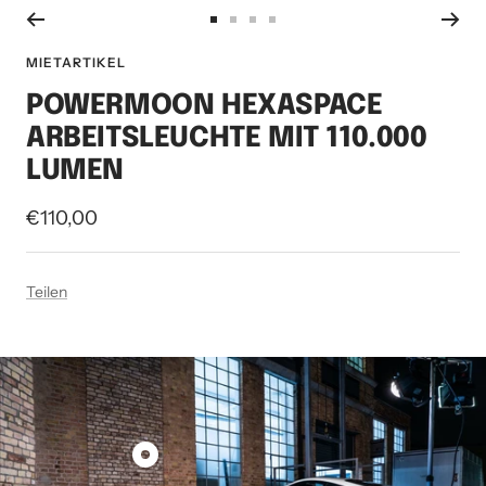
Zur
Zur
Zur
Zur
Slide
Slide
Slide
Slide
MIETARTIKEL
1
2
3
4
POWERMOON HEXASPACE
gehen
gehen
gehen
gehen
ARBEITSLEUCHTE MIT 110.000
LUMEN
Angebotspreis
€110,00
Teilen
Produkt