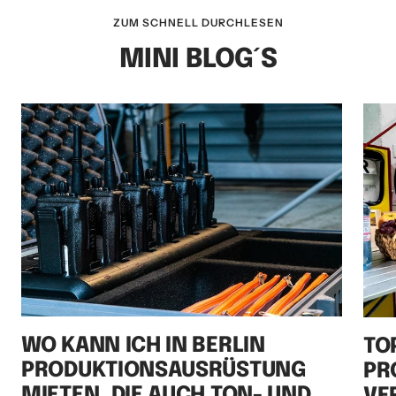
ZUM SCHNELL DURCHLESEN
MINI BLOG´S
WO KANN ICH IN BERLIN
TO
PRODUKTIONSAUSRÜSTUNG
PR
MIETEN, DIE AUCH TON- UND