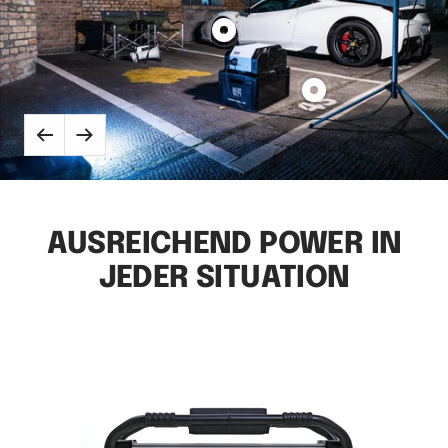
Regiestuhl
anzeigen
Produkt
Megafon
anzeigen
Produkt
Arbeitslicht
Zurück
Weiter
anzeigen
AUSREICHEND POWER IN
JEDER SITUATION