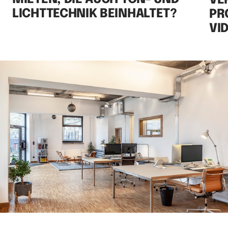
VE
LICHTTECHNIK BEINHALTET?
PR
VI