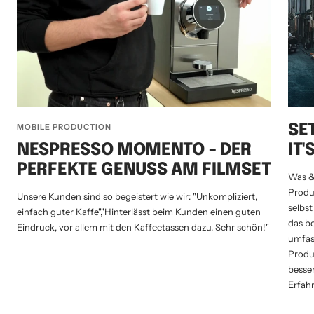
MOBILE PRODUCTION
SE
NESPRESSO MOMENTO - DER
IT'
PERFEKTE GENUSS AM FILMSET
Was &
Produ
Unsere Kunden sind so begeistert wie wir: "Unkompliziert,
selbs
einfach guter Kaffe","Hinterlässt beim Kunden einen guten
das b
Eindruck, vor allem mit den Kaffeetassen dazu. Sehr schön!"
umfas
Produ
besse
Erfah