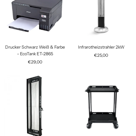
Drucker Schwarz Weiß & Farbe
Infrarotheizstrahler 2kW
- EcoTank ET-2865
Angebotspreis
€25,00
Angebotspreis
€29,00